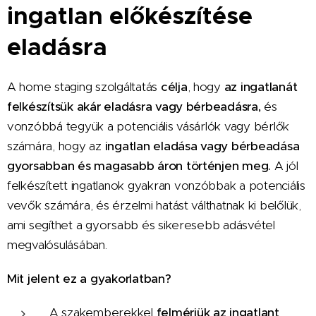
ingatlan előkészítése
eladásra
A home staging szolgáltatás
célja
, hogy
az ingatlanát
felkészítsük akár eladásra vagy bérbeadásra,
és
vonzóbbá tegyük a potenciális vásárlók vagy bérlők
számára, hogy az
ingatlan eladása vagy bérbeadása
gyorsabban és magasabb áron történjen meg.
A jól
felké
s
zített ingatlanok gyakran vonzóbbak a potenciális
vevők számára, és érzelmi hatást válthatnak ki belőlük,
ami segíthet a gyorsabb és sikeresebb adásvétel
megvalósulásában.
Mit jelent ez a gyakorlatban?
A szakemberekkel
felmérjük az ingatlant
,