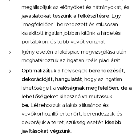
megállapítjuk az előnyöket és hátrányokat, és
javaslatokat teszünk a felkészítésre
.
Egy
"megfelelően" berendezett és stílusosan
kialakított ingatlan jobban kitűnik a hirdetési
portálokon, és több vevőt vonzhat.
Igény esetén
a lakáspiac megvizsgálása után
meghatározzuk az ingatlan reális piaci árát.
Optimalizáljuk
a helyiségek
berendezését,
dekorációját, hangulatát
, hogy az ingatlan
lehetőségeit a
valóságnak megfelelően, de a
lehetőségeket kihasználva mutassuk
be.
Létrehozzuk a lakás stílusához és
vevőkörhöz illő enteriőrt, berendezzük és
dekoráljuk a teret,
szükség esetén
kisebb
javításokat végzünk.