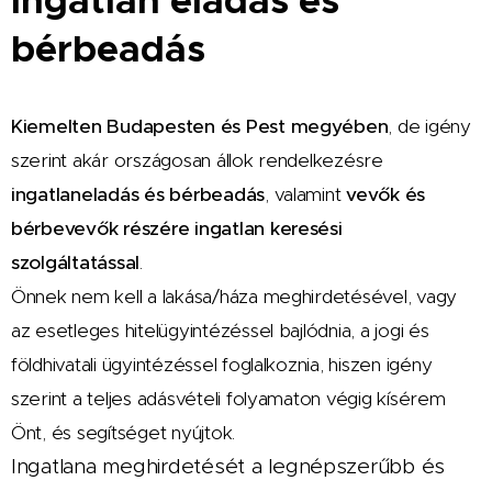
Ingatlan eladás és
bérbeadás
Kiemelten Budapesten és Pest megyében
, de igény
szerint akár országosan állok rendelkezésre
ingatlaneladás és bérbeadás
, valamint
vevők és
bérbevevők részére ingatlan keresési
szolgáltatással
.
Önnek nem kell a lakása/háza meghirdetésével, vagy
az esetleges hitelügyintézéssel bajlódnia, a jogi és
földhivatali ügyintézéssel foglalkoznia, hiszen igény
szerint a teljes adásvételi folyamaton végig kísérem
Önt, és segítséget nyújtok.
Ingatlana meghirdetését a legnépszerűbb és