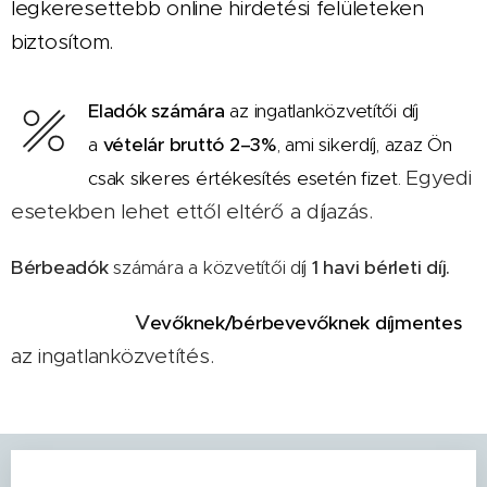
legkeresettebb online hirdetési felületeken
biztosítom.
Eladók számára
az ingatlanközvetítői díj
a
vételár bruttó 2–3%
, ami
sikerdíj, azaz Ön
Egyedi
csak sikeres értékesítés esetén fizet.
esetekben lehet ettől eltérő a díjazás.
Bérbeadók
számára a közvetítői díj
1 havi bérleti díj.
V
evőknek/bérbevevőknek díjmentes
az ingatlanközvetítés.